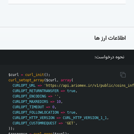
اطلاعات ارز ها
نحوه درخواست:
$curl
=
curl_init
();
curl_setopt_array
(
$curl
,
array
(
CURLOPT_URL
=>
'https://api.ariomex.ir/v1/public/coins_inf
CURLOPT_RETURNTRANSFER
=>
true
,
CURLOPT_ENCODING
=>
''
,
CURLOPT_MAXREDIRS
=>
10
,
CURLOPT_TIMEOUT
=>
0
,
CURLOPT_FOLLOWLOCATION
=>
true
,
CURLOPT_HTTP_VERSION
=>
CURL_HTTP_VERSION_1_1
,
CURLOPT_CUSTOMREQUEST
=>
'GET'
,
));
$response
=
curl_exec
(
$curl
);