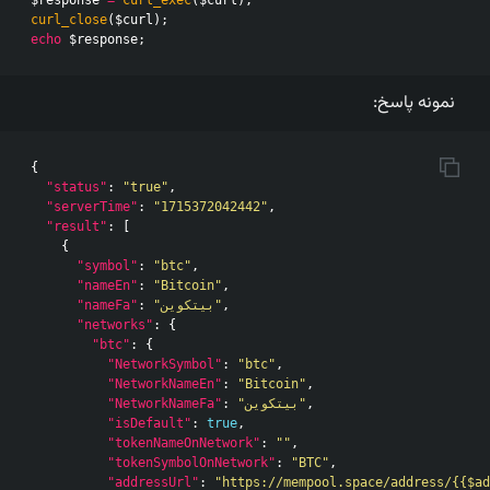
curl_close
(
$curl
);
echo
$response
;
نمونه پاسخ:
{
"status"
:
"true"
,
"serverTime"
:
"1715372042442"
,
"result"
:
[
{
"symbol"
:
"btc"
,
"nameEn"
:
"Bitcoin"
,
"nameFa"
:
"بیتکوین"
,
"networks"
:
{
"btc"
:
{
"NetworkSymbol"
:
"btc"
,
"NetworkNameEn"
:
"Bitcoin"
,
"NetworkNameFa"
:
"بیتکوین"
,
"isDefault"
:
true
,
"tokenNameOnNetwork"
:
""
,
"tokenSymbolOnNetwork"
:
"BTC"
,
"addressUrl"
:
"https://mempool.space/address/{{$ad