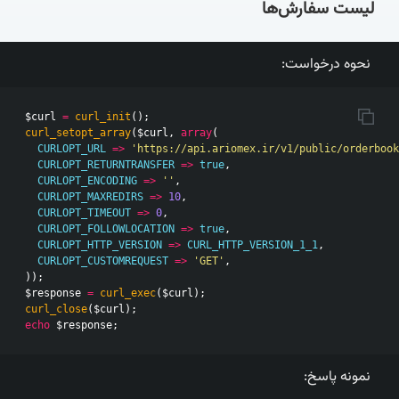
لیست سفارش‌ها
نحوه درخواست:
$curl
=
curl_init
();
curl_setopt_array
(
$curl
,
array
(
CURLOPT_URL
=>
'https://api.ariomex.ir/v1/public/orderbook
CURLOPT_RETURNTRANSFER
=>
true
,
CURLOPT_ENCODING
=>
''
,
CURLOPT_MAXREDIRS
=>
10
,
CURLOPT_TIMEOUT
=>
0
,
CURLOPT_FOLLOWLOCATION
=>
true
,
CURLOPT_HTTP_VERSION
=>
CURL_HTTP_VERSION_1_1
,
CURLOPT_CUSTOMREQUEST
=>
'GET'
,
));
$response
=
curl_exec
(
$curl
);
curl_close
(
$curl
);
echo
$response
;
نمونه پاسخ: