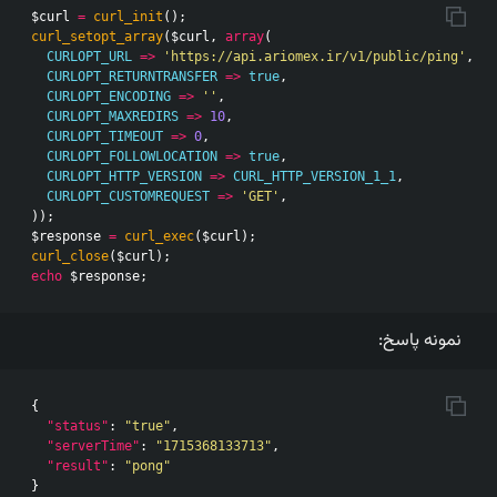
$curl
=
curl_init
();
curl_setopt_array
(
$curl
,
array
(
CURLOPT_URL
=>
'https://api.ariomex.ir/v1/public/ping'
,
CURLOPT_RETURNTRANSFER
=>
true
,
CURLOPT_ENCODING
=>
''
,
CURLOPT_MAXREDIRS
=>
10
,
CURLOPT_TIMEOUT
=>
0
,
CURLOPT_FOLLOWLOCATION
=>
true
,
CURLOPT_HTTP_VERSION
=>
CURL_HTTP_VERSION_1_1
,
CURLOPT_CUSTOMREQUEST
=>
'GET'
,
));
$response
=
curl_exec
(
$curl
);
curl_close
(
$curl
);
echo
$response
;
نمونه پاسخ:
{
"status"
:
"true"
,
"serverTime"
:
"1715368133713"
,
"result"
:
"pong"
}