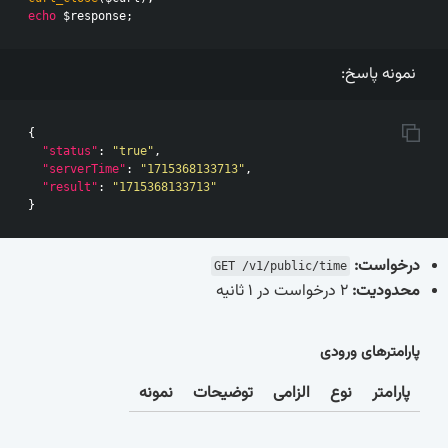
echo
$response
;
نمونه پاسخ:
{
"status"
:
"true"
,
"serverTime"
:
"1715368133713"
,
"result"
:
"1715368133713"
}
درخواست:
GET /v1/public/time
محدودیت:
2 درخواست در 1 ثانیه
پارامترهای ورودی
پارامتر
نوع
الزامی
توضیحات
نمونه