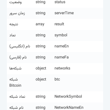
وضعیت
string
status
زمان سرور
string
serverTime
نتیجه
array
result
نماد
string
symbol
نام (انگلیسی)
string
nameEn
نام (فارسی)
string
nameFa
شبکه‌ها
object
networks
شبکه
object
btc
Bitcoin
نماد شبکه
string
NetworkSymbol
نام شبکه
string
NetworkNameEn