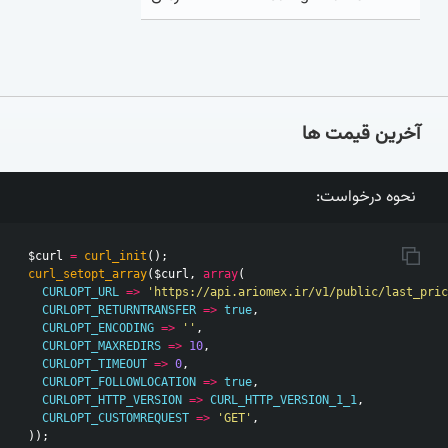
آخرین قیمت ها
نحوه درخواست:
$curl
=
curl_init
();
curl_setopt_array
(
$curl
,
array
(
CURLOPT_URL
=>
'https://api.ariomex.ir/v1/public/last_pric
CURLOPT_RETURNTRANSFER
=>
true
,
CURLOPT_ENCODING
=>
''
,
CURLOPT_MAXREDIRS
=>
10
,
CURLOPT_TIMEOUT
=>
0
,
CURLOPT_FOLLOWLOCATION
=>
true
,
CURLOPT_HTTP_VERSION
=>
CURL_HTTP_VERSION_1_1
,
CURLOPT_CUSTOMREQUEST
=>
'GET'
,
));