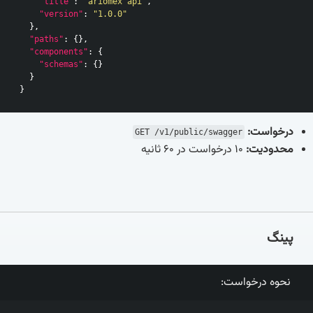
"title"
:
"ariomex api"
,
"version"
:
"1.0.0"
},
"paths"
:
{},
"components"
:
{
"schemas"
:
{}
}
}
درخواست:
GET /v1/public/swagger
محدودیت:
10 درخواست در 60 ثانیه
پینگ
نحوه درخواست: