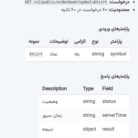
درخواست:
GET /v1/public/orderbook?symbol=btcirt
محدودیت:
60 درخواست در 60 ثانیه
پارامترهای ورودی
پارامتر
نوع
الزامی
توضیحات
نمونه
نماد
بله
string
symbol
btcirt
پارامترهای پاسخ
Description
Type
Field
وضعیت
string
status
زمان سرور
string
serverTime
نتیجه
object
result