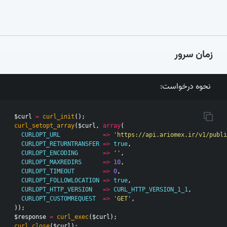
زمان سرور
نحوه درخواست:
$curl
=
curl_init
();
curl_setopt_array
(
$curl
,
array
(
CURLOPT_URL
=>
'https://api.ariomex.ir/v1/publi
CURLOPT_RETURNTRANSFER
=>
true
,
CURLOPT_ENCODING
=>
''
,
CURLOPT_MAXREDIRS
=>
10
,
CURLOPT_TIMEOUT
=>
0
,
CURLOPT_FOLLOWLOCATION
=>
true
,
CURLOPT_HTTP_VERSION
=>
CURL_HTTP_VERSION_1_1
,
CURLOPT_CUSTOMREQUEST
=>
'GET'
,
));
$response
=
curl_exec
(
$curl
);
curl_close
(
$curl
);