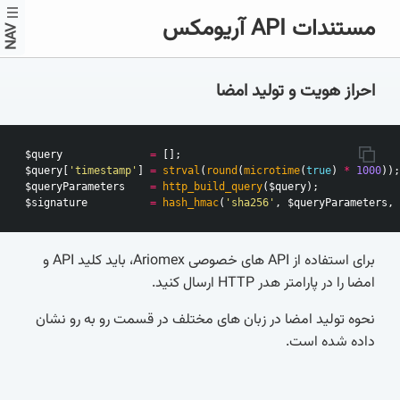
مستندات API آریومکس
NAV
احراز هویت و تولید امضا
$query
=
[];
$query
[
'timestamp'
]
=
strval
(
round
(
microtime
(
true
)
*
1000
));
$queryParameters
=
http_build_query
(
$query
);
$signature
=
hash_hmac
(
'sha256'
,
$queryParameters
,
برای استفاده از API های خصوصی Ariomex، باید کلید API و
امضا را در پارامتر هدر HTTP ارسال کنید. ‍
نحوه تولید امضا در زبان های مختلف در قسمت رو به رو نشان
داده شده است.