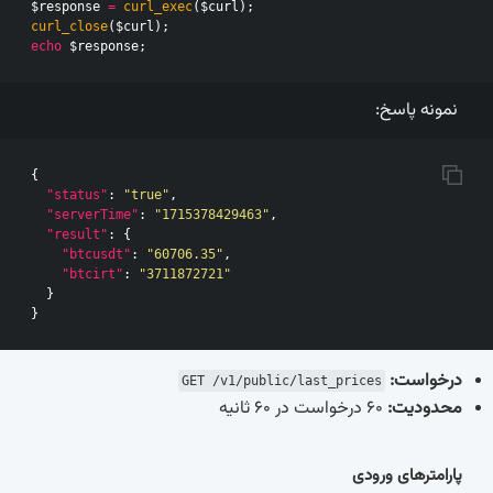
$response
=
curl_exec
(
$curl
);
curl_close
(
$curl
);
echo
$response
;
نمونه پاسخ:
{
"status"
:
"true"
,
"serverTime"
:
"1715378429463"
,
"result"
:
{
"btcusdt"
:
"60706.35"
,
"btcirt"
:
"3711872721"
}
}
درخواست:
GET /v1/public/last_prices
محدودیت:
60 درخواست در 60 ثانیه
پارامترهای ورودی