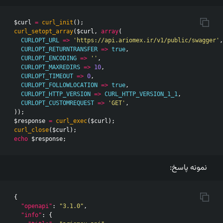
$curl
=
curl_init
();
curl_setopt_array
(
$curl
,
array
(
CURLOPT_URL
=>
'https://api.ariomex.ir/v1/public/swagger'
,
CURLOPT_RETURNTRANSFER
=>
true
,
CURLOPT_ENCODING
=>
''
,
CURLOPT_MAXREDIRS
=>
10
,
CURLOPT_TIMEOUT
=>
0
,
CURLOPT_FOLLOWLOCATION
=>
true
,
CURLOPT_HTTP_VERSION
=>
CURL_HTTP_VERSION_1_1
,
CURLOPT_CUSTOMREQUEST
=>
'GET'
,
));
$response
=
curl_exec
(
$curl
);
curl_close
(
$curl
);
echo
$response
;
نمونه پاسخ:
{
"openapi"
:
"3.1.0"
,
"info"
:
{