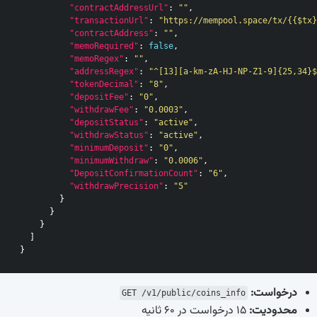
"contractAddressUrl"
:
""
,
"transactionUrl"
:
"https://mempool.space/tx/{{$tx}
"contractAddress"
:
""
,
"memoRequired"
:
false
,
"memoRegex"
:
""
,
"addressRegex"
:
"^[13][a-km-zA-HJ-NP-Z1-9]{25,34}$
"tokenDecimal"
:
"8"
,
"depositFee"
:
"0"
,
"withdrawFee"
:
"0.0003"
,
"depositStatus"
:
"active"
,
"withdrawStatus"
:
"active"
,
"minimumDeposit"
:
"0"
,
"minimumWithdraw"
:
"0.0006"
,
"DepositConfirmationCount"
:
"6"
,
"withdrawPrecision"
:
"5"
}
}
}
]
}
درخواست:
GET /v1/public/coins_info
محدودیت:
15 درخواست در 60 ثانیه