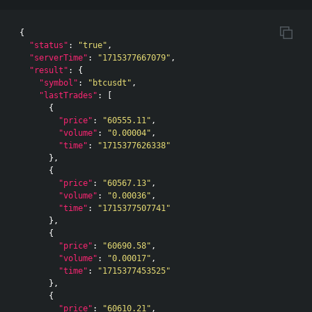
{
"status"
:
"true"
,
"serverTime"
:
"1715377667079"
,
"result"
:
{
"symbol"
:
"btcusdt"
,
"lastTrades"
:
[
{
"price"
:
"60555.11"
,
"volume"
:
"0.00004"
,
"time"
:
"1715377626338"
},
{
"price"
:
"60567.13"
,
"volume"
:
"0.00036"
,
"time"
:
"1715377507741"
},
{
"price"
:
"60690.58"
,
"volume"
:
"0.00017"
,
"time"
:
"1715377453525"
},
{
"price"
:
"60610.21"
,