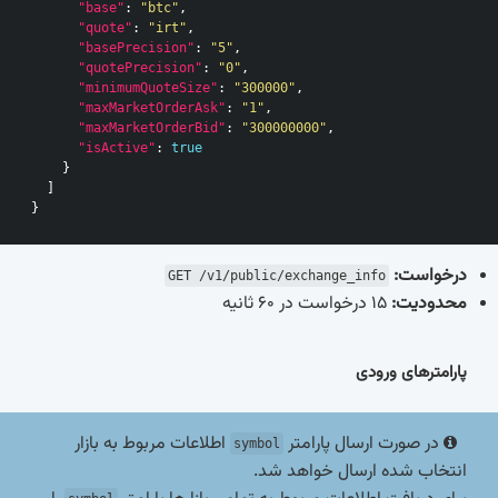
"base"
:
"btc"
,
"quote"
:
"irt"
,
"basePrecision"
:
"5"
,
"quotePrecision"
:
"0"
,
"minimumQuoteSize"
:
"300000"
,
"maxMarketOrderAsk"
:
"1"
,
"maxMarketOrderBid"
:
"300000000"
,
"isActive"
:
true
}
]
}
درخواست:
GET /v1/public/exchange_info
محدودیت:
15 درخواست در 60 ثانیه
پارامترهای ورودی
در صورت ارسال پارامتر
اطلاعات مربوط به بازار
symbol
انتخاب شده ارسال خواهد شد.