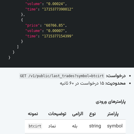
"volume"
:
"0.00024"
,
"time"
:
"1715377390012"
},
{
"price"
:
"60766.85"
,
"volume"
:
"0.00007"
,
"time"
:
"1715377154399"
}
]
}
}
درخواست:
GET /v1/public/last_trades?symbol=btcirt
محدودیت:
15 درخواست در 60 ثانیه
پارامترهای ورودی
پارامتر
نوع
الزامی
توضیحات
نمونه
نماد
بله
string
symbol
btcirt