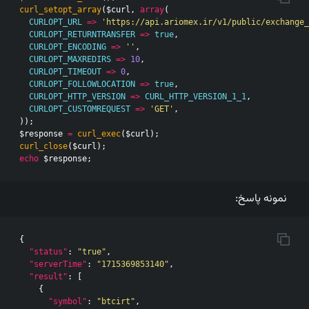
curl_setopt_array
(
$curl
,
array
(
CURLOPT_URL
=>
'https://api.ariomex.ir/v1/public/exchange_
CURLOPT_RETURNTRANSFER
=>
true
,
CURLOPT_ENCODING
=>
''
,
CURLOPT_MAXREDIRS
=>
10
,
CURLOPT_TIMEOUT
=>
0
,
CURLOPT_FOLLOWLOCATION
=>
true
,
CURLOPT_HTTP_VERSION
=>
CURL_HTTP_VERSION_1_1
,
CURLOPT_CUSTOMREQUEST
=>
'GET'
,
));
$response
=
curl_exec
(
$curl
);
curl_close
(
$curl
);
echo
$response
;
نمونه پاسخ:
{
"status"
:
"true"
,
"serverTime"
:
"1715369853140"
,
"result"
:
[
{
"symbol"
:
"btcirt"
,