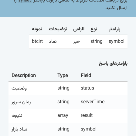
برای دریافت اطلاعات مربوط به تمامی بازارها پارامتر
را
symbol
ارسال نکنید.
پارامتر
نوع
الزامی
توضیحات
نمونه
btcirt
نماد
خیر
string
symbol
پارامترهای پاسخ
Description
Type
Field
وضعیت
string
status
زمان سرور
string
serverTime
نتیجه
array
result
نماد بازار
string
symbol