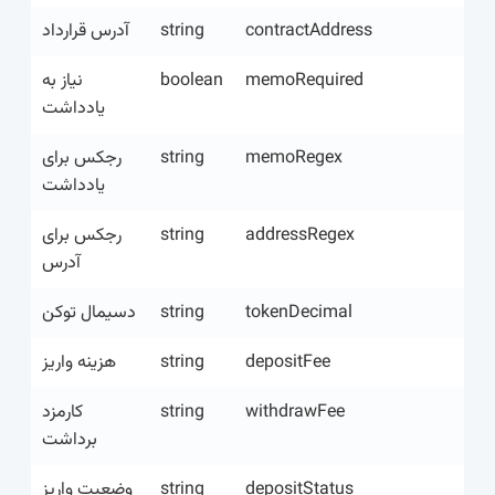
آدرس قرارداد
string
contractAddress
نیاز به
boolean
memoRequired
یادداشت
رجکس برای
string
memoRegex
یادداشت
رجکس برای
string
addressRegex
آدرس
دسیمال توکن
string
tokenDecimal
هزینه واریز
string
depositFee
کارمزد
string
withdrawFee
برداشت
وضعیت واریز
string
depositStatus