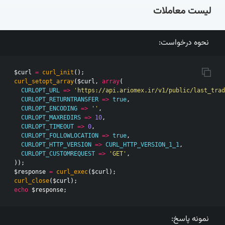
لیست معاملات
نحوه درخواست:
$curl
=
curl_init
();
curl_setopt_array
(
$curl
,
array
(
CURLOPT_URL
=>
'https://api.ariomex.ir/v1/public/last_trad
CURLOPT_RETURNTRANSFER
=>
true
,
CURLOPT_ENCODING
=>
''
,
CURLOPT_MAXREDIRS
=>
10
,
CURLOPT_TIMEOUT
=>
0
,
CURLOPT_FOLLOWLOCATION
=>
true
,
CURLOPT_HTTP_VERSION
=>
CURL_HTTP_VERSION_1_1
,
CURLOPT_CUSTOMREQUEST
=>
'GET'
,
));
$response
=
curl_exec
(
$curl
);
curl_close
(
$curl
);
echo
$response
;
نمونه پاسخ: