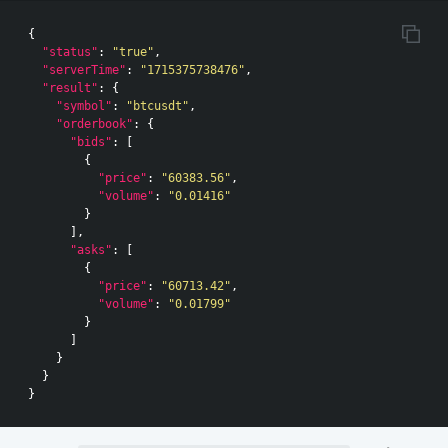
{
"status"
:
"true"
,
"serverTime"
:
"1715375738476"
,
"result"
:
{
"symbol"
:
"btcusdt"
,
"orderbook"
:
{
"bids"
:
[
{
"price"
:
"60383.56"
,
"volume"
:
"0.01416"
}
],
"asks"
:
[
{
"price"
:
"60713.42"
,
"volume"
:
"0.01799"
}
]
}
}
}