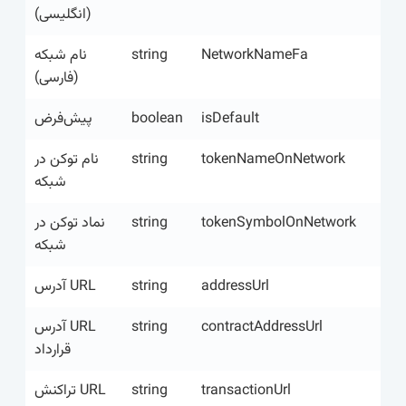
(انگلیسی)
نام شبکه
string
NetworkNameFa
(فارسی)
پیش‌فرض
boolean
isDefault
نام توکن در
string
tokenNameOnNetwork
شبکه
نماد توکن در
string
tokenSymbolOnNetwork
شبکه
URL آدرس
string
addressUrl
URL آدرس
string
contractAddressUrl
قرارداد
URL تراکنش
string
transactionUrl